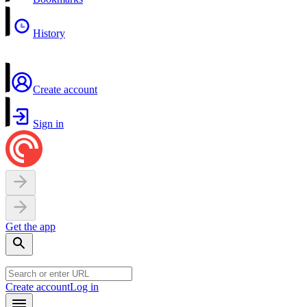
History
Create account
Sign in
Get the app
Create account
Log in