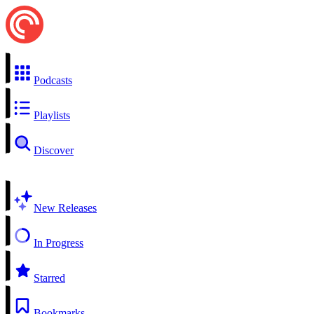
Podcasts
Playlists
Discover
New Releases
In Progress
Starred
Bookmarks