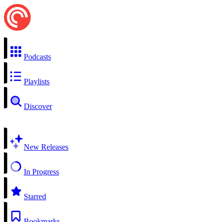
Podcasts
Playlists
Discover
New Releases
In Progress
Starred
Bookmarks