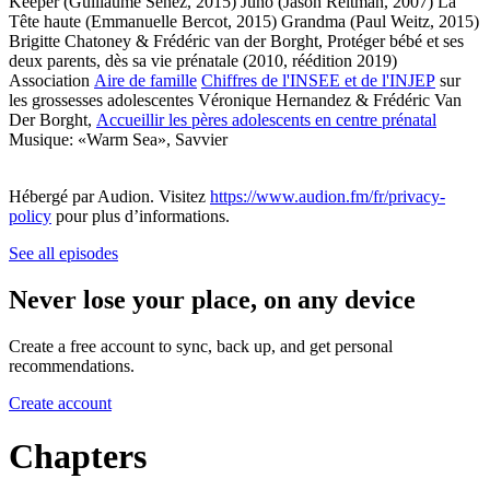
Keeper (Guillaume Senez, 2015) Juno (Jason Reitman, 2007) La
Tête haute (Emmanuelle Bercot, 2015) Grandma (Paul Weitz, 2015)
Brigitte Chatoney & Frédéric van der Borght, Protéger bébé et ses
deux parents, dès sa vie prénatale (2010, réédition 2019)
Association
Aire de famille
Chiffres de l'INSEE et de l'INJEP
sur
les grossesses adolescentes Véronique Hernandez & Frédéric Van
Der Borght,
Accueillir les pères adolescents en centre prénatal
Musique: «Warm Sea», Savvier
Hébergé par Audion. Visitez
https://www.audion.fm/fr/privacy-
policy
pour plus d’informations.
See all episodes
Never lose your place, on any device
Create a free account to sync, back up, and get personal
recommendations.
Create account
Chapters