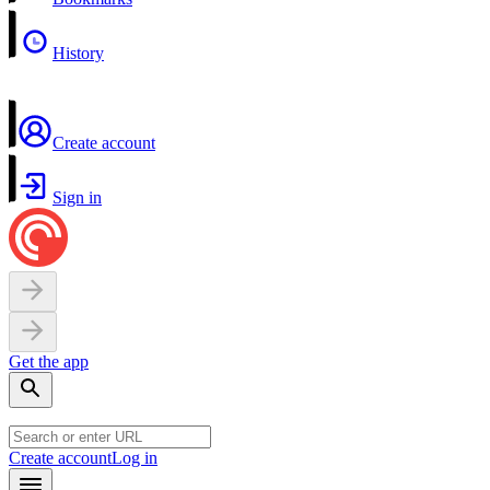
History
Create account
Sign in
Get the app
Create account
Log in