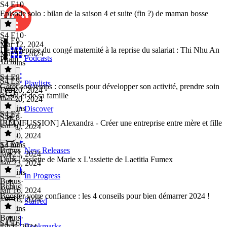
S4 E10
Episode solo : bilan de la saison 4 et suite (fin ?) de maman bosse
S4 E10
·
S4 E9
Mar 12, 2024
De la reprise du congé maternité à la reprise du salariat : Thi Nhu An
Mar 12, 2024
Podcasts
Pham
10 mins
S4 E8
S4 E9
·
Playlists
Gérer son temps : conseils pour développer son activité, prendre soin
Feb 20, 2024
de soi et de sa famille
Feb 20, 2024
34 mins
Discover
S4 E7
S4 E8
·
[REDIFUSSION] Alexandra - Créer une entreprise entre mère et fille
Jan 30, 2024
Jan 30, 2024
13 mins
S4 E7
·
Bonus
New Releases
Jan 23, 2024
Dans l'assiette de Marie x L'assiette de Laetitia Fumex
Jan 23, 2024
35 mins
In Progress
Bonus
·
Bonus
Jan 16, 2024
Booster votre confiance : les 4 conseils pour bien démarrer 2024 !
Jan 16, 2024
Starred
17 mins
Bonus
·
S4 E6
Bookmarks
Jan 9, 2024