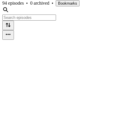
94 episodes
•
0 archived
•
Bookmarks