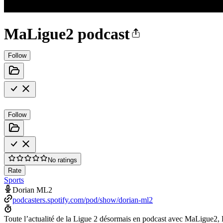
MaLigue2 podcast
Follow
Follow
No ratings
Rate
Sports
Dorian ML2
podcasters.spotify.com/pod/show/dorian-ml2
Toute l’actualité de la Ligue 2 désormais en podcast avec MaLigue2, L