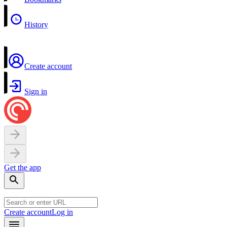
History
Create account
Sign in
Get the app
Create account
Log in