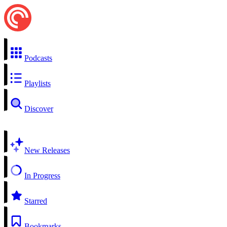
Podcasts
Playlists
Discover
New Releases
In Progress
Starred
Bookmarks