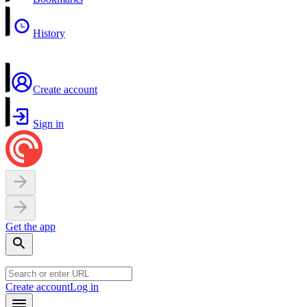
History
Create account
Sign in
Get the app
Create account
Log in