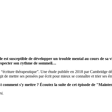
st susceptible de développer un trouble mental au cours de sa vie.
 respecter son rythme de sommeil…
 ou “écriture thérapeutique”. Une étude publiée en 2018 par Cambridge d
it de mettre ses pensées par écrit pour mieux se connaître et trier ses é
? Et comment s'y mettre ? Écoutez la suite de cet épisode de "Mainte
ni.