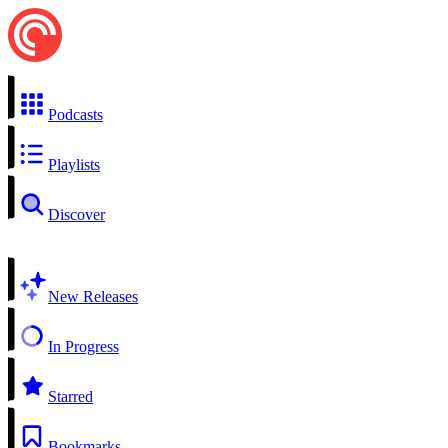
Podcasts
Playlists
Discover
New Releases
In Progress
Starred
Bookmarks