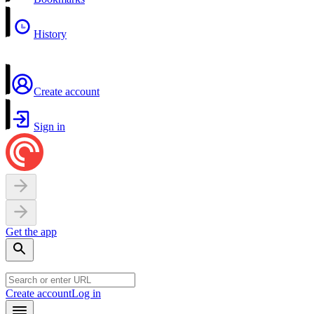
History
Create account
Sign in
Get the app
Create account
Log in