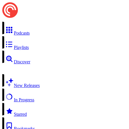
Podcasts
Playlists
Discover
New Releases
In Progress
Starred
Bookmarks