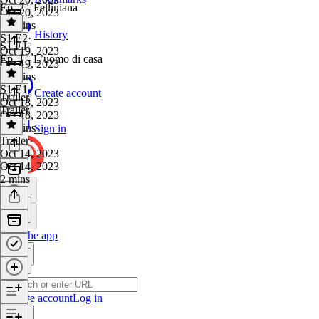
Ep. 2 - Felliniana
Oct 20, 2023
36 mins
History
S1 E2
·
S1 E1
Oct 19, 2023
Ep. 1 - L’uomo di casa
Oct 19, 2023
38 mins
S1 E1
·
Create account
Trailer
Oct 18, 2023
Trailer
Oct 18, 2023
34 mins
Sign in
Trailer
·
Oct 14, 2023
Oct 14, 2023
2 mins
Get the app
Create account
Log in