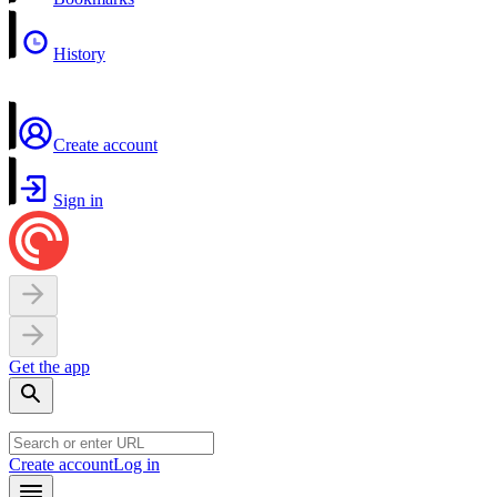
History
Create account
Sign in
Get the app
Create account
Log in