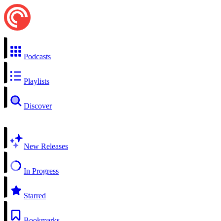
Podcasts
Playlists
Discover
New Releases
In Progress
Starred
Bookmarks