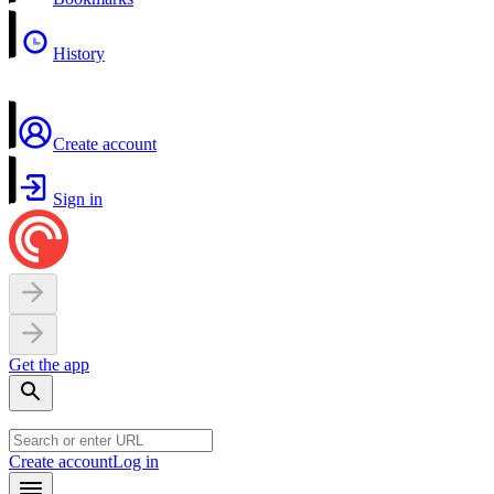
History
Create account
Sign in
Get the app
Create account
Log in