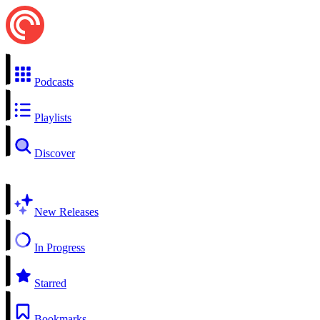
Podcasts
Playlists
Discover
New Releases
In Progress
Starred
Bookmarks