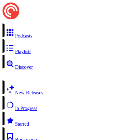
Podcasts
Playlists
Discover
New Releases
In Progress
Starred
Bookmarks