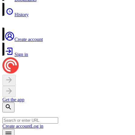
History
Create account
Sign in
Get the app
Create account
Log in