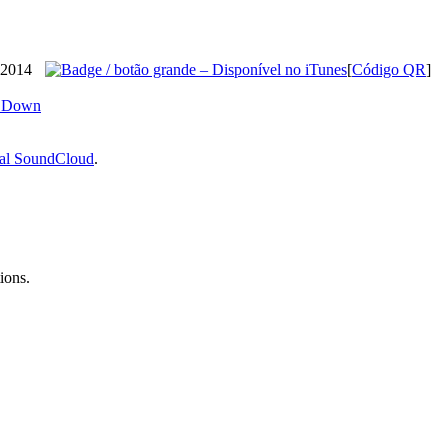
 2014
[
Código QR
]
a Down
tal SoundCloud
.
ions.