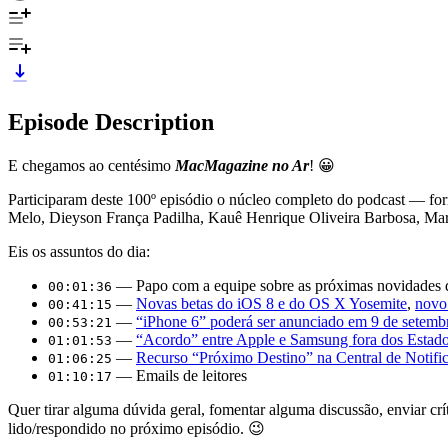
Episode Description
E chegamos ao centésimo
MacMagazine no Ar
! 😀
Participaram deste 100º episódio o núcleo completo do podcast — 
Melo, Dieyson França Padilha, Kauê Henrique Oliveira Barbosa, Mar
Eis os assuntos do dia:
— Papo com a equipe sobre as próximas novidades 
00:01:36
—
Novas betas do iOS 8 e do OS X Yosemite
,
novo
00:41:15
—
“iPhone 6” poderá ser anunciado em 9 de setemb
00:53:21
—
“Acordo” entre Apple e Samsung fora dos Estad
01:01:53
—
Recurso “Próximo Destino” na Central de Notifi
01:06:25
— Emails de leitores
01:10:17
Quer tirar alguma dúvida geral, fomentar alguma discussão, enviar cr
lido/respondido no próximo episódio. 😉