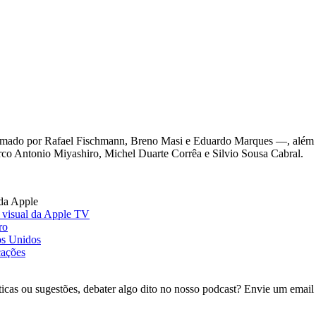
formado por Rafael Fischmann, Breno Masi e Eduardo Marques —, além
co Antonio Miyashiro, Michel Duarte Corrêa e Silvio Sousa Cabral.
da Apple
 visual da Apple TV
ro
os Unidos
cações
íticas ou sugestões, debater algo dito no nosso podcast? Envie um emai