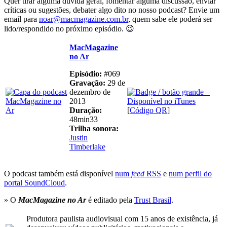
Quer tirar alguma dúvida geral, fomentar alguma discussão, enviar
críticas ou sugestões, debater algo dito no nosso podcast? Envie um
email para
noar@macmagazine.com.br
, quem sabe ele poderá ser
lido/respondido no próximo episódio. 😉
MacMagazine
no Ar
Episódio:
#069
Gravação:
29 de
dezembro de
2013
Duração:
[
Código QR
]
48min33
Trilha sonora:
Justin
Timberlake
O podcast também está disponível
num
feed
RSS
e
num perfil do
portal SoundCloud
.
» O
MacMagazine no Ar
é editado pela
Trust Brasil
.
Produtora paulista audiovisual com 15 anos de existência, já