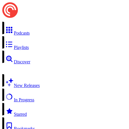
Podcasts
Playlists
Discover
New Releases
In Progress
Starred
Bookmarks