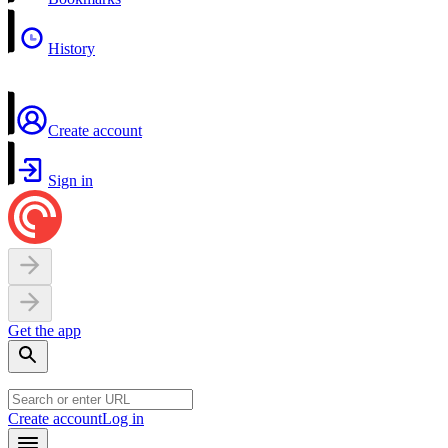
History
Create account
Sign in
Get the app
Create account
Log in