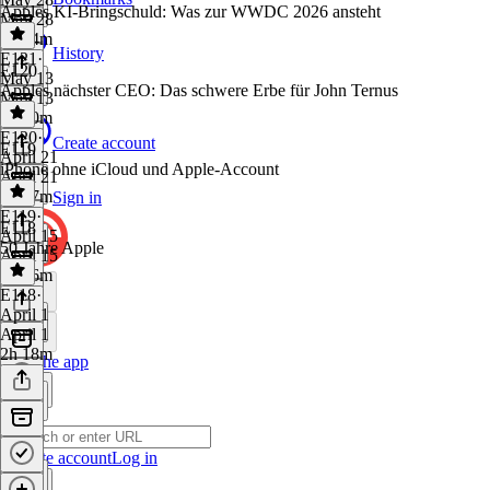
Apples KI-Bringschuld: Was zur WWDC 2026 ansteht
May 28
1h 34m
History
E121
·
E120
May 13
Apples nächster CEO: Das schwere Erbe für John Ternus
May 13
2h 10m
E120
·
Create account
E119
April 21
iPhone ohne iCloud und Apple-Account
April 21
1h 27m
Sign in
E119
·
E118
April 15
50 Jahre Apple
April 15
1h 36m
E118
·
April 1
April 1
2h 18m
Get the app
Create account
Log in