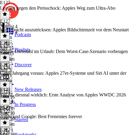
E127
Leasing gegen den Preisschock: Apples Weg zum Ultra-Abo
E127
·
E126
August 4
Kinderleicht auszutricksen: Apples Bildschirmzeit vor dem Neustart
August 4
Podcasts
1h 8m
E126
·
E125
July 15
Playlists
iPhone-Diebstahl im Urlaub: Dem Worst-Case-Szenario vorbeugen
July 15
1h 24m
E125
·
Discover
E124
July 3
Guter Jahrgang voraus: Apples 27er-Systeme und Siri AI unter der
July 3
Lupe
1h 6m
E123
New Releases
E124
·
Siri AI, diesmal wirklich: Erste Analyse von Apples WWDC 2026
June 16
June 16
In Progress
2h 27m
E123
·
E122
June 10
Apple und Google: Best Frenemies forever
June 10
Starred
1h 25m
E122
·
E121
Bookmarks
May 28