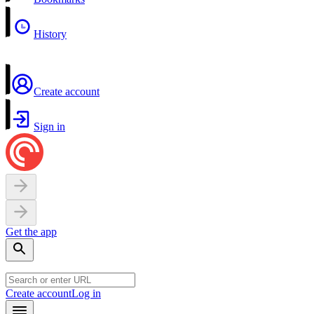
History
Create account
Sign in
Get the app
Create account
Log in