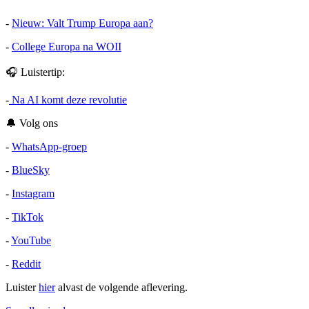
-
Nieuw: Valt Trump Europa aan?
-
College Europa na WOII
🎧 Luistertip:
-
Na AI komt deze revolutie
🔔 Volg ons
-
WhatsApp-groep
-
BlueSky
-
Instagram
-
TikTok
-
YouTube
-
Reddit
Luister
hier
alvast de volgende aflevering.