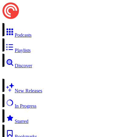
Podcasts
Playlists
Discover
New Releases
In Progress
Starred
Bookmarks