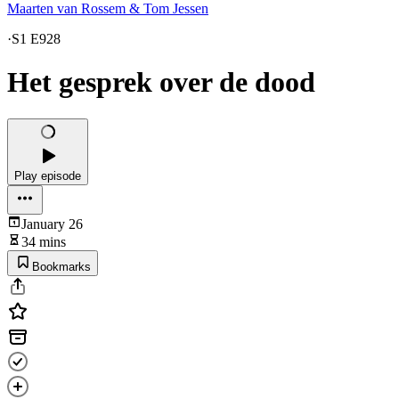
Maarten van Rossem & Tom Jessen
·
S1 E928
Het gesprek over de dood
Play episode
January 26
34 mins
Bookmarks