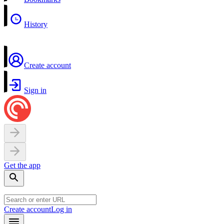
History
Create account
Sign in
Get the app
Create account
Log in