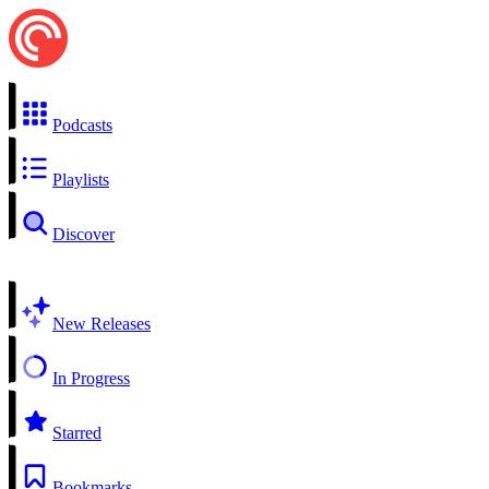
Podcasts
Playlists
Discover
New Releases
In Progress
Starred
Bookmarks