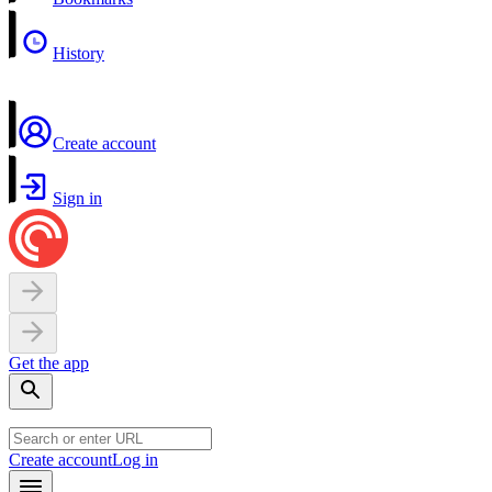
History
Create account
Sign in
Get the app
Create account
Log in