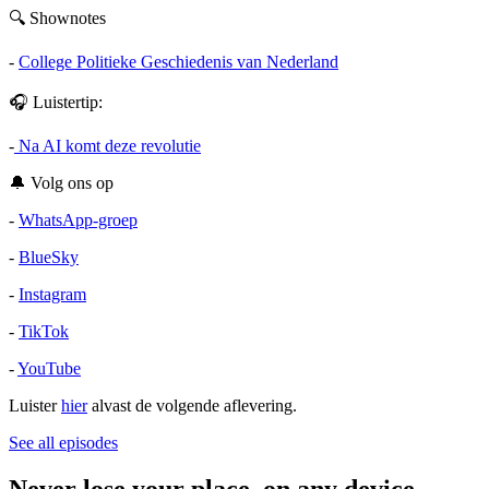
🔍 Shownotes
-
College Politieke Geschiedenis van Nederland
🎧 Luistertip:
-
Na AI komt deze revolutie
🔔 Volg ons op
-
WhatsApp-groep
-
BlueSky
-
Instagram
-
TikTok
-
YouTube
Luister
hier
alvast de volgende aflevering.
See all episodes