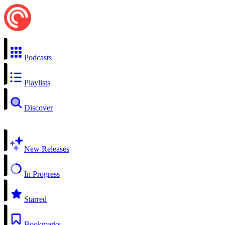
Podcasts
Playlists
Discover
New Releases
In Progress
Starred
Bookmarks