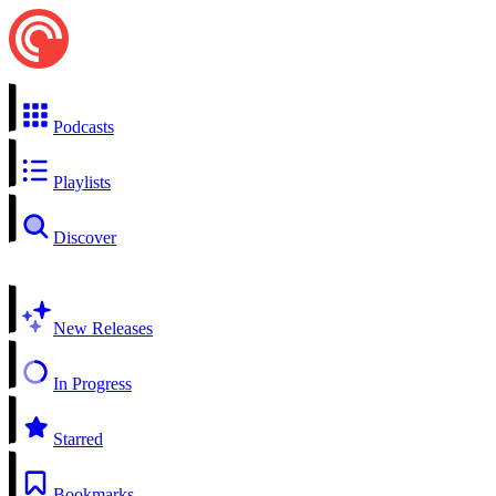
Podcasts
Playlists
Discover
New Releases
In Progress
Starred
Bookmarks