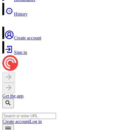
History
Create account
Sign in
Get the app
Create account
Log in