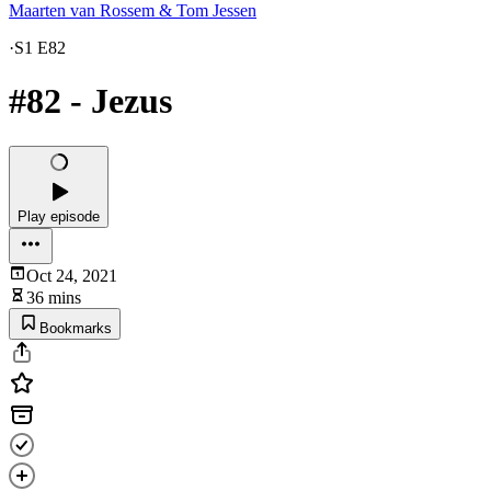
Maarten van Rossem & Tom Jessen
·
S1 E82
#82 - Jezus
Play episode
Oct 24, 2021
36 mins
Bookmarks