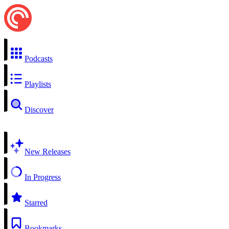
Podcasts
Playlists
Discover
New Releases
In Progress
Starred
Bookmarks