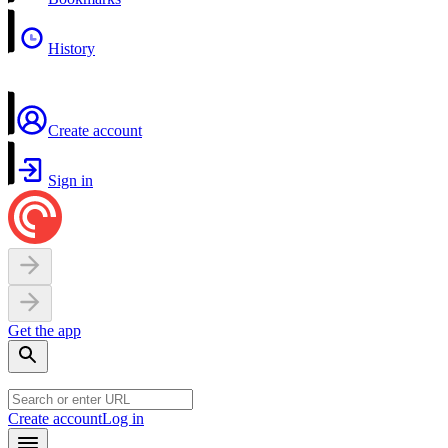
History
Create account
Sign in
Get the app
Create account
Log in