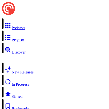
Podcasts
Playlists
Discover
New Releases
In Progress
Starred
Bookmarks