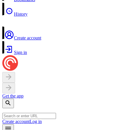
History
Create account
Sign in
Get the app
Create account
Log in