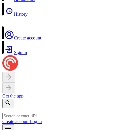
History
Create account
Sign in
Get the app
Create account
Log in