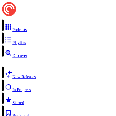
Podcasts
Playlists
Discover
New Releases
In Progress
Starred
Bookmarks