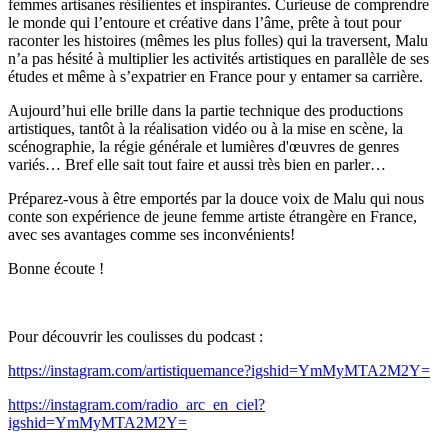
femmes artisanes résilientes et inspirantes. Curieuse de comprendre
le monde qui l’entoure et créative dans l’âme, prête à tout pour
raconter les histoires (mêmes les plus folles) qui la traversent, Malu
n’a pas hésité à multiplier les activités artistiques en parallèle de ses
études et même à s’expatrier en France pour y entamer sa carrière.
Aujourd’hui elle brille dans la partie technique des productions
artistiques, tantôt à la réalisation vidéo ou à la mise en scène, la
scénographie, la régie générale et lumières d'œuvres de genres
variés… Bref elle sait tout faire et aussi très bien en parler…
Préparez-vous à être emportés par la douce voix de Malu qui nous
conte son expérience de jeune femme artiste étrangère en France,
avec ses avantages comme ses inconvénients!
Bonne écoute !
Pour découvrir les coulisses du podcast :
https://instagram.com/artistiquemance?igshid=YmMyMTA2M2Y=
https://instagram.com/radio_arc_en_ciel?
igshid=YmMyMTA2M2Y=