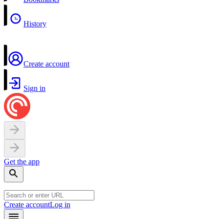
History
Create account
Sign in
Get the app
Create account
Log in