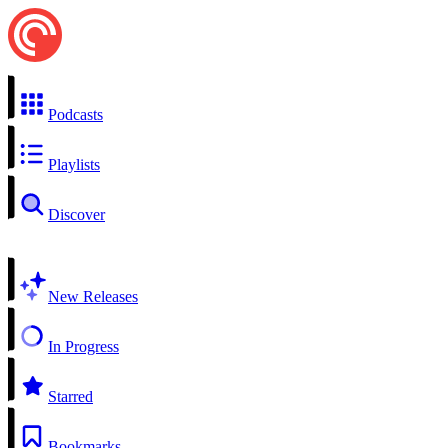
Podcasts
Playlists
Discover
New Releases
In Progress
Starred
Bookmarks