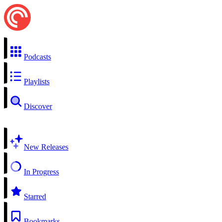
Podcasts
Playlists
Discover
New Releases
In Progress
Starred
Bookmarks