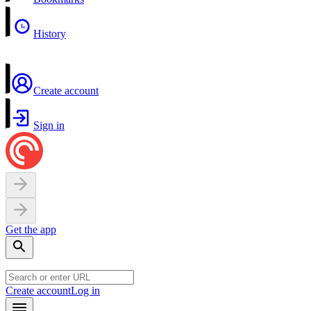
History
Create account
Sign in
Get the app
Create account
Log in