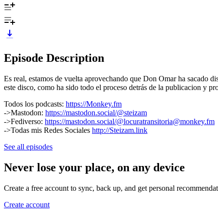
Episode Description
Es real, estamos de vuelta aprovechando que Don Omar ha sacado disc
este disco, como ha sido todo el proceso detrás de la publicacion y pr
Todos los podcasts:
https://Monkey.fm
->Mastodon:
https://mastodon.social/@steizam
->Fediverso:
https://mastodon.social/@locuratransitoria@monkey.fm
->Todas mis Redes Sociales
http://Steizam.link
See all episodes
Never lose your place, on any device
Create a free account to sync, back up, and get personal recommendat
Create account