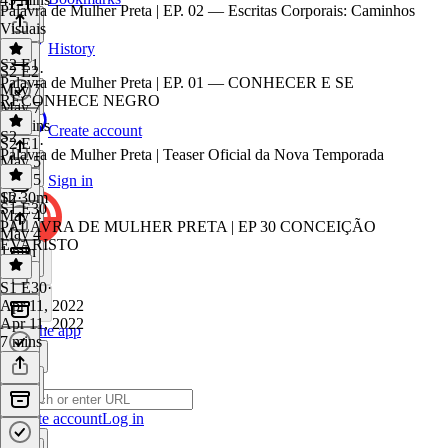
Palavra de Mulher Preta | EP. 02 — Escritas Corporais: Caminhos
Visuais
History
S2 E1
S2 E2
·
Palavra de Mulher Preta | EP. 01 — CONHECER E SE
May 7
RECONHECE NEGRO
May 7
46 mins
Create account
S2
S2 E1
·
Palavra de Mulher Preta | Teaser Oficial da Nova Temporada
May 5
May 5
Sign in
1h 30m
S2
·
S1 E30
May 4
PALAVRA DE MULHER PRETA | EP 30 CONCEIÇÃO
May 4
EVARISTO
1 min
S1 E30
·
Apr 11, 2022
Apr 11, 2022
Get the app
7 mins
Create account
Log in