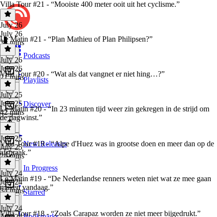
Villa Tour #21 - “Mooiste 400 meter ooit uit het cyclisme.”
July 26
July 26
Le Matin #21 - “Plan Mathieu of Plan Philipsen?”
33 mins
Podcasts
July 26
July 26
Villa Tour #20 - “Wat als dat vangnet er niet hing…?”
21 mins
Playlists
July 25
July 25
Discover
Le Matin #20 - “In 23 minuten tijd weer zin gekregen in de strijd om
42 mins
de dagwinst.”
July 25
Villa Tour #19 - “Alpe d'Huez was in grootse doen en meer dan op de
New Releases
July 25
afspraak.”
24 mins
In Progress
July 24
Le Matin #19 - “De Nederlandse renners weten niet wat ze mee gaan
July 24
maken vandaag.”
34 mins
Starred
July 24
Villa Tour #18 - “Zoals Carapaz worden ze niet meer bijgedrukt.”
Bookmarks
July 24