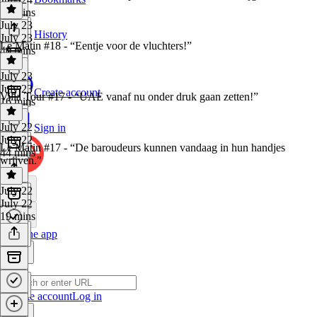
21 mins
July 23
History
July 23
Le Matin #18 - “Eentje voor de vluchters!”
40 mins
July 23
July 23
Create account
Villa Tour #17 - “UAE vanaf nu onder druk gaan zetten!”
16 mins
July 22
Sign in
July 22
Le Matin #17 - “De baroudeurs kunnen vandaag in hun handjes
44 mins
wrijven."
July 22
July 22
19 mins
Get the app
Create account
Log in