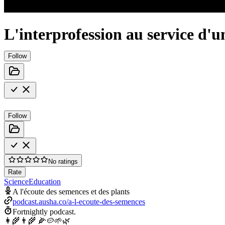
L'interprofession au service d'un
Follow
Follow
No ratings
Rate
Science
Education
A l'écoute des semences et des plants
podcast.ausha.co/a-l-ecoute-des-semences
Fortnightly podcast.
👩‍🌾👨‍🌾 🌽🥔🌱🌿