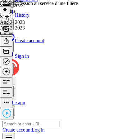
L'interprofession au service d'une filière
Sep 8, 2023
12 mins
History
S1 E1
·
Aug 2, 2023
Aug 2, 2023
6 mins
Create account
Sign in
Get the app
Create account
Log in