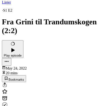
Linjer
·
S1 E2
Fra Grini til Trandumskogen
(2:2)
Play episode
May 24, 2022
20 mins
Bookmarks