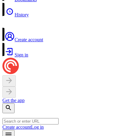
History
Create account
Sign in
Get the app
Create account
Log in