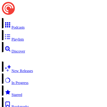
Podcasts
Playlists
Discover
New Releases
In Progress
Starred
Bookmarks