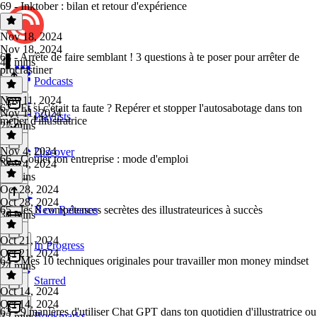
69 - Inktober : bilan et retour d'expérience
Nov 18, 2024
Nov 18, 2024
68 - Arrête de faire semblant ! 3 questions à te poser pour arrêter de
42 mins
procrastiner
Podcasts
Nov 11, 2024
67 - Et si c'était ta faute ? Repérer et stopper l'autosabotage dans ton
Nov 11, 2024
Playlists
métier d'illustratrice
27 mins
Nov 4, 2024
Discover
66 - Couler ton entreprise : mode d'emploi
Nov 4, 2024
24 mins
Oct 28, 2024
Oct 28, 2024
65 - les 8 compétences secrètes des illustrateurices à succès
New Releases
30 mins
Oct 21, 2024
In Progress
Oct 21, 2024
64 - Mes 10 techniques originales pour travailler mon money mindset
24 mins
Starred
Oct 14, 2024
Oct 14, 2024
63 - 9 manières d'utiliser Chat GPT dans ton quotidien d'illustratrice ou
Bookmarks
32 mins