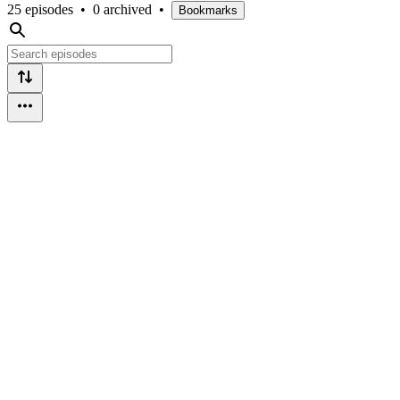
25 episodes
•
0 archived
•
Bookmarks