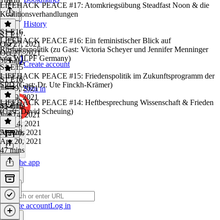
LIFEHACK PEACE #17: Atomkriegsübung Steadfast Noon & die
Koalitionsverhandlungen
History
S1 E16
S1 E17
·
LIFEHACK PEACE #16: Ein feministischer Blick auf
Oct 27, 2021
Rüstungspolitik (zu Gast: Victoria Scheyer und Jennifer Menninger
Oct 27, 2021
von WILPF Germany)
27 mins
Create account
S1 E15
LIFEHACK PEACE #15: Friedenspolitik im Zukunftsprogramm der
S1 E16
·
SPD (Gast: Dr. Ute Finckh-Krämer)
Jul 29, 2021
Sign in
Jul 29, 2021
LIFEHACK PEACE #14: Heftbesprechung Wissenschaft & Frieden
43 mins
S1 E15
·
(Gast: David Scheuing)
Jun 14, 2021
Jun 14, 2021
51 mins
Apr 20, 2021
Apr 20, 2021
47 mins
Get the app
Create account
Log in