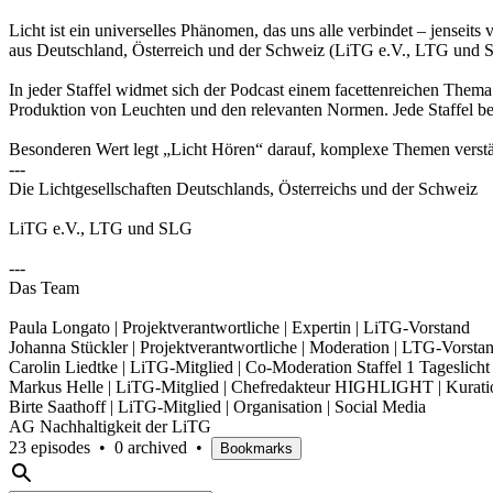
Licht ist ein universelles Phänomen, das uns alle verbindet – jensei
aus Deutschland, Österreich und der Schweiz (LiTG e.V., LTG und SL
In jeder Staffel widmet sich der Podcast einem facettenreichen The
Produktion von Leuchten und den relevanten Normen. Jede Staffel bele
Besonderen Wert legt „Licht Hören“ darauf, komplexe Themen verstän
---
Die Lichtgesellschaften Deutschlands, Österreichs und der Schweiz
LiTG e.V., LTG und SLG
---
Das Team
Paula Longato | Projektverantwortliche | Expertin | LiTG-Vorstand
Johanna Stückler | Projektverantwortliche | Moderation | LTG-Vorsta
Carolin Liedtke | LiTG-Mitglied | Co-Moderation Staffel 1 Tageslicht
Markus Helle | LiTG-Mitglied | Chefredakteur HIGHLIGHT | Kurati
Birte Saathoff | LiTG-Mitglied | Organisation | Social Media
AG Nachhaltigkeit der LiTG
23 episodes
•
0 archived
•
Bookmarks