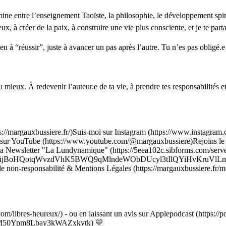
ne entre l’enseignement Taoïste, la philosophie, le développement spiritu
, à créer de la paix, à construire une vie plus consciente, et je te parta
ien à “réussir”, juste à avancer un pas après l’autre. Tu n’es pas obligé.
u mieux. À redevenir l’auteur.e de ta vie, à prendre tes responsabilités e
s://margauxbussiere.fr/)Suis-moi sur Instagram (https://www.instagra
 sur YouTube (https://www.youtube.com/@margauxbussiere)Rejoins le
à la Newsletter "La Lundynamique" (https://5eea102c.sibforms.co
ijBoHQotqWvzdVhK5BWQ9qMlndeWObDUcyl3tIlQYiHvKruVlL
sponsabilité & Mentions Légales (https://margauxbussiere.fr/men
com/libres-heureux/) - ou en laissant un avis sur Applepodcast (https://p
ow/2M50Ypm8Lbay3kWAZxkytk) 💛