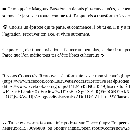
➡️ Je m’appelle Margaux Bussière, et depuis plusieurs années, je chemi
sommet” : je suis en route, comme toi. J’apprends à transformer les creux
🎧 Choisis un épisode qui te parle, et commence là où tu es. Il n’y a r
l’agitation, retrouver ton axe, et vivre autrement.
Ce podcast, c’est une invitation à t’aimer un peu plus, te choisir un pe
Parce que l’on mérite tous·tes d’être libres et heureux 💛
_____
Restons Connectés :Retrouve + d'informations sur mon site web (http
(https://www.facebook.com/LaBuvettePodcast)Retrouve les épisodes
(https://www.facebook.com/groups/3412454589023549)Inscris-toi 
wFTzpsHU9nbY0xtFoxl6w7wU5xsBJzXgOXFJdQF6OCtBE9xkX
UO7Qw3AwiHjrAz_gpc8d6oFa6rmExZDnJT8CZUIju_P2)Clause de non-re
💛 Tu peux désormais soutenir le podcast sur Tipeee (https://fr.tipeee.
heureux/id1573096808) ou Spotify (https://open.spotify.com/sh