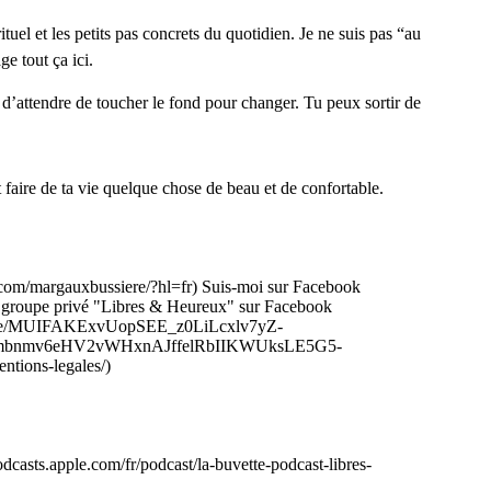
el et les petits pas concrets du quotidien. Je ne suis pas “au
ge tout ça ici.
e d’attendre de toucher le fond pour changer. Tu peux sortir de
t faire de ta vie quelque chose de beau et de confortable.
m.com/margauxbussiere/?hl=fr) Suis-moi sur Facebook
 groupe privé "Libres & Heureux" sur Facebook
m/serve/MUIFAKExvUopSEE_z0LiLcxlv7yZ-
mbnmv6eHV2vWHxnAJffelRbIIKWUksLE5G5-
tions-legales/)
odcasts.apple.com/fr/podcast/la-buvette-podcast-libres-