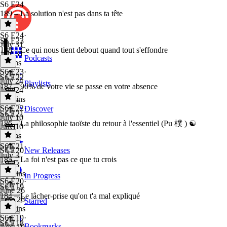
S6 E24
189 – La solution n'est pas dans ta tête
S6 E24
·
S6 E23
July 31
188 – Ce qui nous tient debout quand tout s'effondre
July 31
Podcasts
8 mins
S6 E23
·
S6 E22
July 24
Playlists
187 – 90% de votre vie se passe en votre absence
July 24
27 mins
S6 E22
·
Discover
S6 E21
July 10
186 – La philosophie taoïste du retour à l'essentiel (Pu 樸 ) ☯️
July 10
8 mins
S6 E21
·
S6 E20
New Releases
July 3
185 – La foi n'est pas ce que tu crois
July 3
23 mins
In Progress
S6 E20
·
S6 E19
June 26
184 – Le lâcher-prise qu'on t'a mal expliqué
June 26
Starred
33 mins
S6 E19
·
S6 E18
Bookmarks
June 19