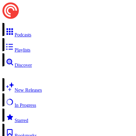
Podcasts
Playlists
Discover
New Releases
In Progress
Starred
Bookmarks