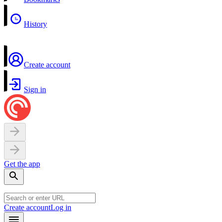
History
Create account
Sign in
Get the app
Create account
Log in