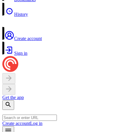
History
Create account
Sign in
Get the app
Create account
Log in