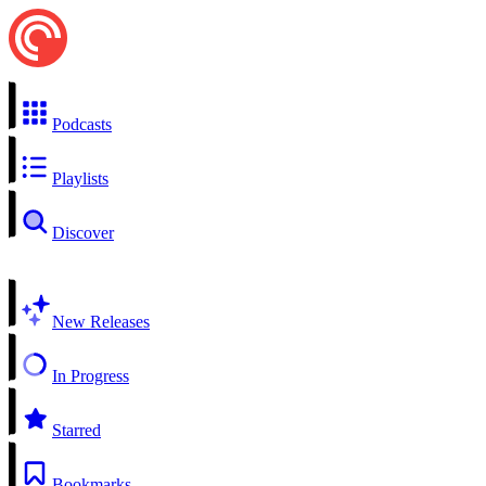
Podcasts
Playlists
Discover
New Releases
In Progress
Starred
Bookmarks