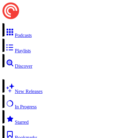
Podcasts
Playlists
Discover
New Releases
In Progress
Starred
Bookmarks