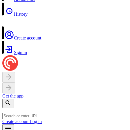
History
Create account
Sign in
Get the app
Create account
Log in