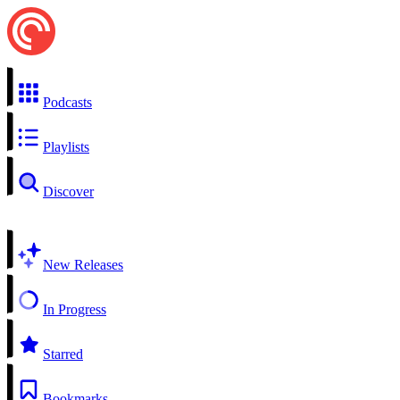
Podcasts
Playlists
Discover
New Releases
In Progress
Starred
Bookmarks