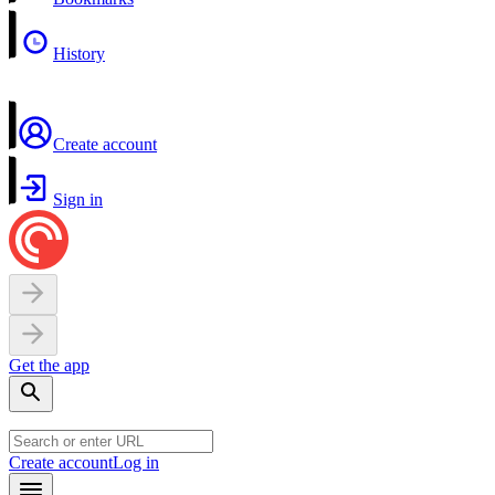
History
Create account
Sign in
Get the app
Create account
Log in