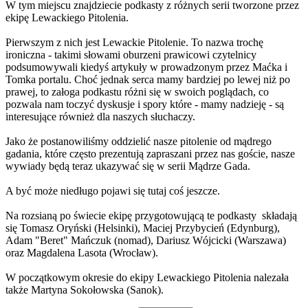
W tym miejscu znajdziecie podkasty z różnych serii tworzone przez
ekipę Lewackiego Pitolenia.
Pierwszym z nich jest Lewackie Pitolenie. To nazwa trochę
ironiczna - takimi słowami oburzeni prawicowi czytelnicy
podsumowywali kiedyś artykuły w prowadzonym przez Maćka i
Tomka portalu. Choć jednak serca mamy bardziej po lewej niż po
prawej, to załoga podkastu różni się w swoich poglądach, co
pozwala nam toczyć dyskusje i spory które - mamy nadzieję - są
interesujące również dla naszych słuchaczy.
Jako że postanowiliśmy oddzielić nasze pitolenie od mądrego
gadania, które często prezentują zapraszani przez nas goście, nasze
wywiady będą teraz ukazywać się w serii Mądrze Gada.
A być może niedługo pojawi się tutaj coś jeszcze.
Na rozsianą po świecie ekipę przygotowującą te podkasty składają
się Tomasz Oryński (Helsinki), Maciej Przybycień (Edynburg),
Adam "Beret" Mańczuk (nomad), Dariusz Wójcicki (Warszawa)
oraz Magdalena Lasota (Wrocław).
W początkowym okresie do ekipy Lewackiego Pitolenia nalezała
także Martyna Sokołowska (Sanok).