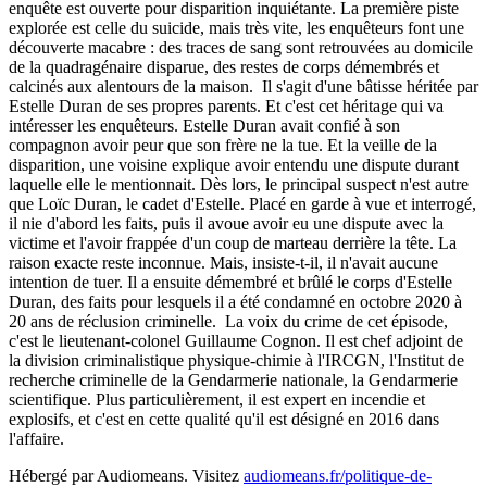
enquête est ouverte pour disparition inquiétante. La première piste
explorée est celle du suicide, mais très vite, les enquêteurs font une
découverte macabre : des traces de sang sont retrouvées au domicile
de la quadragénaire disparue, des restes de corps démembrés et
calcinés aux alentours de la maison. Il s'agit d'une bâtisse héritée par
Estelle Duran de ses propres parents. Et c'est cet héritage qui va
intéresser les enquêteurs. Estelle Duran avait confié à son
compagnon avoir peur que son frère ne la tue. Et la veille de la
disparition, une voisine explique avoir entendu une dispute durant
laquelle elle le mentionnait. Dès lors, le principal suspect n'est autre
que Loïc Duran, le cadet d'Estelle. Placé en garde à vue et interrogé,
il nie d'abord les faits, puis il avoue avoir eu une dispute avec la
victime et l'avoir frappée d'un coup de marteau derrière la tête. La
raison exacte reste inconnue. Mais, insiste-t-il, il n'avait aucune
intention de tuer. Il a ensuite démembré et brûlé le corps d'Estelle
Duran, des faits pour lesquels il a été condamné en octobre 2020 à
20 ans de réclusion criminelle. La voix du crime de cet épisode,
c'est le lieutenant-colonel Guillaume Cognon. Il est chef adjoint de
la division criminalistique physique-chimie à l'IRCGN, l'Institut de
recherche criminelle de la Gendarmerie nationale, la Gendarmerie
scientifique. Plus particulièrement, il est expert en incendie et
explosifs, et c'est en cette qualité qu'il est désigné en 2016 dans
l'affaire.
Hébergé par Audiomeans. Visitez
audiomeans.fr/politique-de-