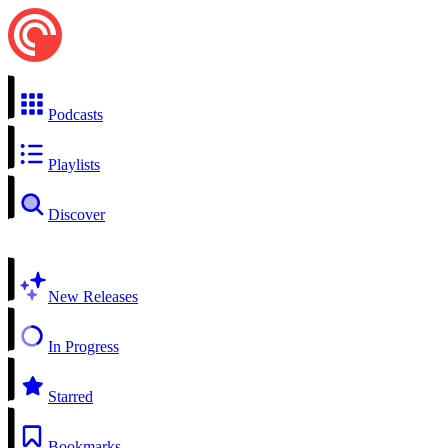
Podcasts
Playlists
Discover
New Releases
In Progress
Starred
Bookmarks