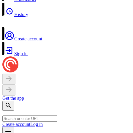
History
Create account
Sign in
Get the app
Create account
Log in