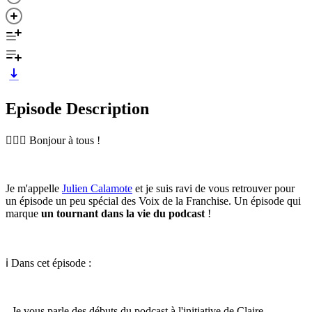
Episode Description
🙋🏻‍♂️ Bonjour à tous !
Je m'appelle
Julien Calamote
et je suis ravi de vous retrouver pour
un épisode un peu spécial des Voix de la Franchise. Un épisode qui
marque
un tournant dans la vie du podcast
!
ℹ️ Dans cet épisode :
- Je vous parle des débuts du podcast à l'initiative de Claire