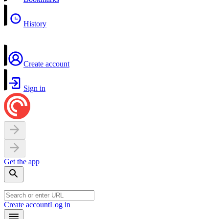
History
Create account
Sign in
Get the app
Create account
Log in