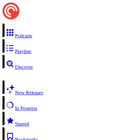
Podcasts
Playlists
Discover
New Releases
In Progress
Starred
Bookmarks