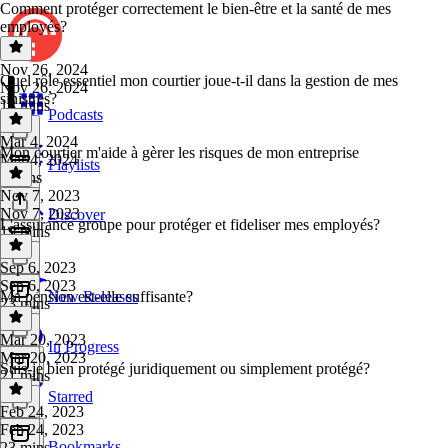
Comment protéger correctement le bien-être et la santé de mes
employés?
Nov 26, 2024
Quel rôle essentiel mon courtier joue-t-il dans la gestion de mes
Nov 26, 2024
sinistres?
13 mins
Podcasts
Mar 4, 2024
Mon courtier m'aide à gèrer les risques de mon entreprise
Mar 4, 2024
Playlists
9 mins
Nov 7, 2023
Nov 7, 2023
Discover
L'assurance groupe pour protéger et fideliser mes employés?
19 mins
Sep 6, 2023
Sep 6, 2023
Ma pension est-elle suffisante?
New Releases
23 mins
Mar 20, 2023
In Progress
Mar 20, 2023
Suis-je bien protégé juridiquement ou simplement protégé?
21 mins
Starred
Feb 24, 2023
Feb 24, 2023
Bookmarks
23 mins