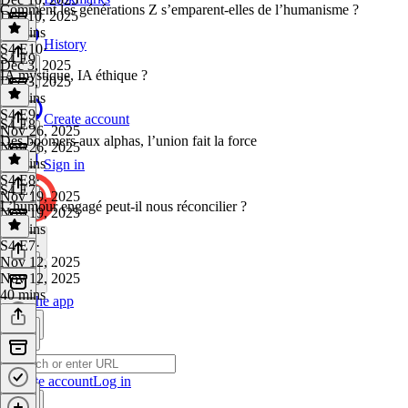
Comment les générations Z s’emparent-elles de l’humanisme ?
Dec 10, 2025
50 mins
History
S4 E10
·
S4 E9
Dec 3, 2025
IA mystique, IA éthique ?
Dec 3, 2025
46 mins
S4 E9
·
Create account
S4 E8
Nov 26, 2025
Des boomers aux alphas, l’union fait la force
Nov 26, 2025
45 mins
Sign in
S4 E8
·
S4 E7
Nov 19, 2025
L’humour engagé peut-il nous réconcilier ?
Nov 19, 2025
42 mins
S4 E7
·
Nov 12, 2025
Nov 12, 2025
40 mins
Get the app
Create account
Log in