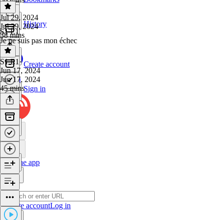
Jul 29, 2024
History
Jul 29, 2024
S1 E1
38 mins
Je ne suis pas mon échec
S1 E1
·
Create account
Jun 17, 2024
Jun 17, 2024
45 mins
Sign in
Get the app
Create account
Log in