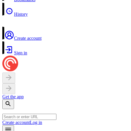
History
Create account
Sign in
Get the app
Create account
Log in