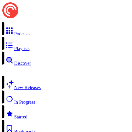
Podcasts
Playlists
Discover
New Releases
In Progress
Starred
Bookmarks