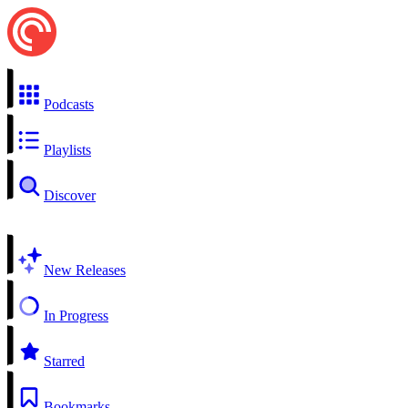
Podcasts
Playlists
Discover
New Releases
In Progress
Starred
Bookmarks