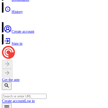
History
Create account
Sign in
Get the app
Create account
Log in