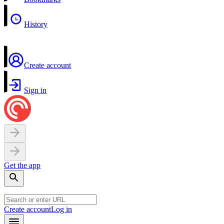
History
Create account
Sign in
Get the app
Create account
Log in