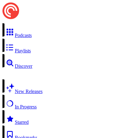
Podcasts
Playlists
Discover
New Releases
In Progress
Starred
Bookmarks