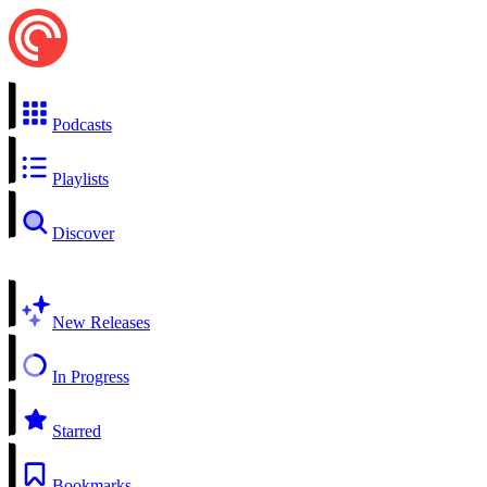
Podcasts
Playlists
Discover
New Releases
In Progress
Starred
Bookmarks