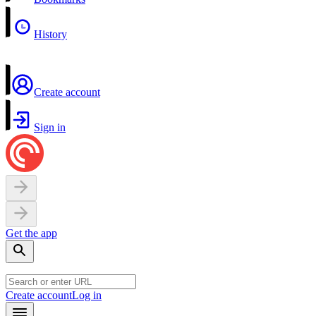
History
Create account
Sign in
Get the app
Create account
Log in