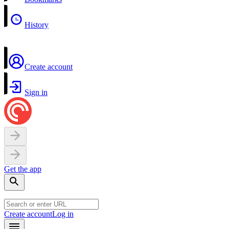
History
Create account
Sign in
Get the app
Create account
Log in