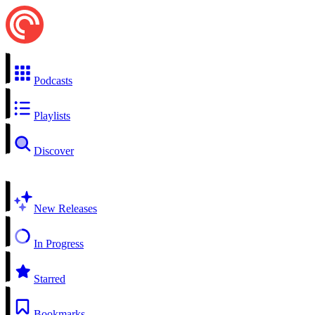
Podcasts
Playlists
Discover
New Releases
In Progress
Starred
Bookmarks