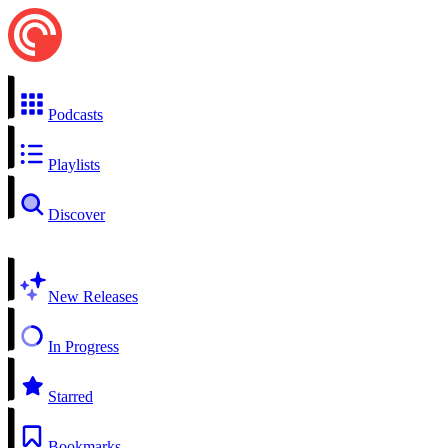
Podcasts
Playlists
Discover
New Releases
In Progress
Starred
Bookmarks