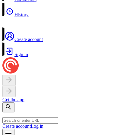
History
Create account
Sign in
Get the app
Create account
Log in