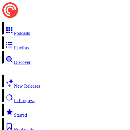
Podcasts
Playlists
Discover
New Releases
In Progress
Starred
Bookmarks