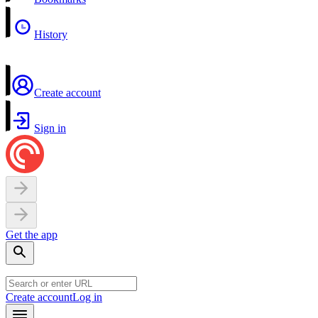
History
Create account
Sign in
Get the app
Create account
Log in