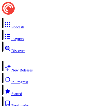
Podcasts
Playlists
Discover
New Releases
In Progress
Starred
Bookmarks