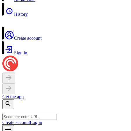
History
Create account
Sign in
Get the app
Create account
Log in