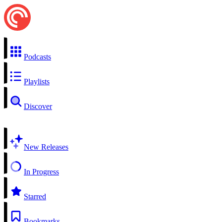
Podcasts
Playlists
Discover
New Releases
In Progress
Starred
Bookmarks