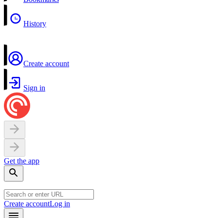
History
Create account
Sign in
Get the app
Create account
Log in