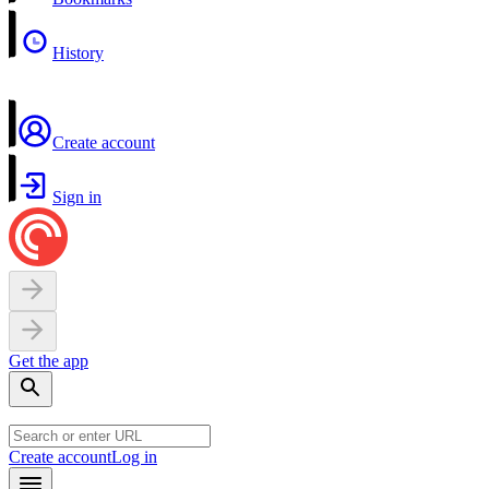
History
Create account
Sign in
Get the app
Create account
Log in