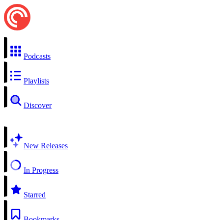
Podcasts
Playlists
Discover
New Releases
In Progress
Starred
Bookmarks